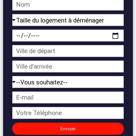
Nom
et
prénom
Taille
du
logement
Date
à
du
déménager
déménagement
Ville
de
Départ
Ville
d'arrivée
Vous
souhaitez
Email
Téléphone
Envoyer