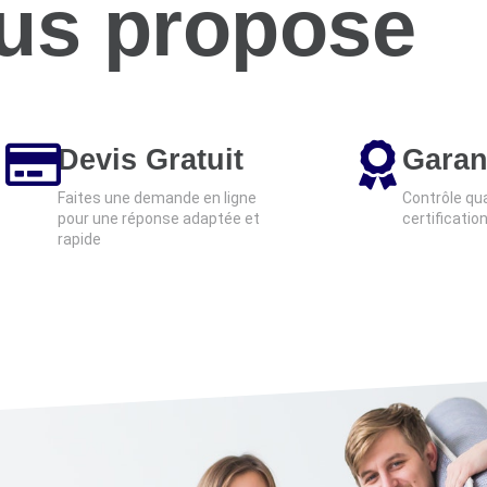
us propose
Devis Gratuit
Garan
Faites une demande en ligne
Contrôle qua
pour une réponse adaptée et
certificatio
rapide