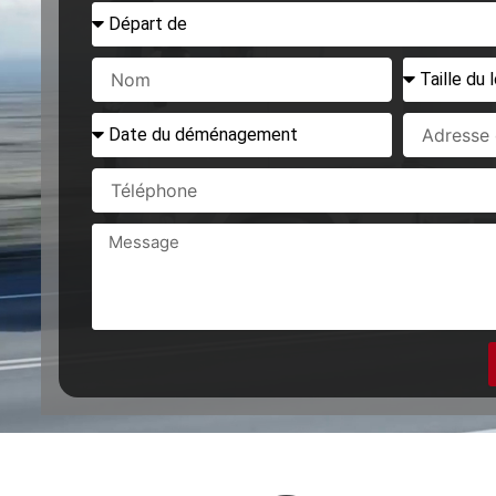
Départ
de
Nom
Taille
du
logement
Date
Adresse
à
du
de
déménager
déménagement
départ
Téléphone
Message