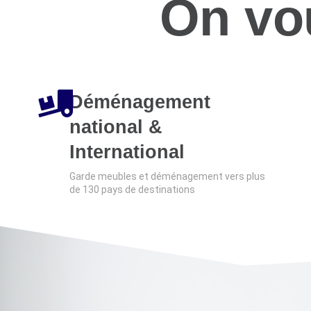
On vo
Déménagement
national &
International
Garde meubles et déménagement vers plus
de 130 pays de destinations