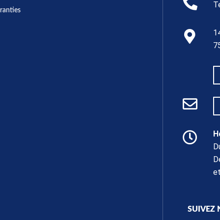
T
ranties
1
7
H
D
D
e
SUIVEZ 