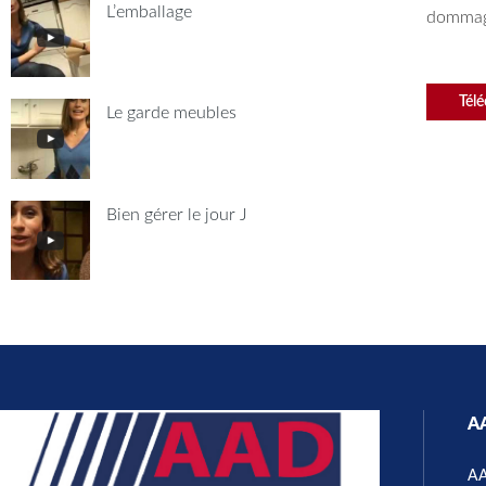
L’emballage
dommage
Télé
Le garde meubles
Bien gérer le jour J
A
A