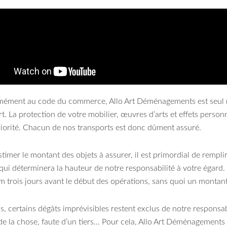
ément au code du commerce, Allo Art Déménagements est seul r
rt. La protection de votre mobilier, œuvres d’arts et effets perso
riorité. Chacun de nos transports est donc dûment assuré.
stimer le montant des objets à assurer, il est primordial de rempli
qui déterminera la hauteur de notre responsabilité à votre égard. 
 trois jours avant le début des opérations, sans quoi un montant 
s, certains dégâts imprévisibles restent exclus de notre responsab
de la chose, faute d’un tiers… Pour cela, Allo Art Déménagement