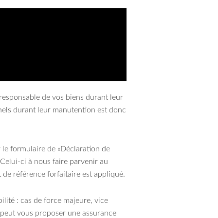
esponsable de vos biens durant leur
nnels durant leur manutention est donc
r le formulaire de «Déclaration de
Celui-ci à nous faire parvenir au
de référence forfaitaire est appliqué.
ilité : cas de force majeure, vice
s peut vous proposer une assurance