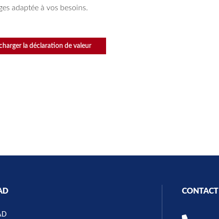
s adaptée à vos besoins.
charger la déclaration de valeur
AD
CONTACT
AD