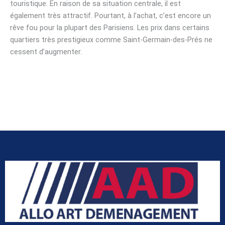
touristique. En raison de sa situation centrale, il est
également très attractif. Pourtant, à l’achat, c’est encore un
rêve fou pour la plupart des Parisiens. Les prix dans certains
quartiers très prestigieux comme Saint-Germain-des-Prés ne
cessent d’augmenter.