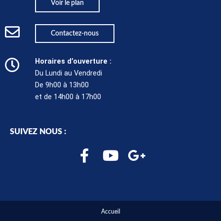
Voir le plan
Contactez-nous
Horaires d’ouverture :
Du Lundi au Vendredi
De 9h00 à 13h00
et de 14h00 à 17h00
SUIVEZ NOUS :
F
Y
G
a
o
o
c
u
o
e
t
g
b
u
l
Accueil