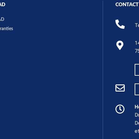
AD
CONTACT
AD
T
ranties
1
7
H
D
D
e