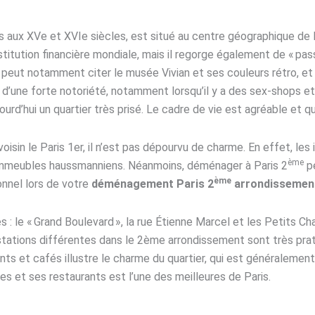
is aux XVe et XVIe siècles, est situé au centre géographique de
stitution financière mondiale, mais il regorge également de « pas
peut notamment citer le musée Vivian et ses couleurs rétro, et 
d’une forte notoriété, notamment lorsqu’il y a des sex-shops et 
ourd’hui un quartier très prisé. Le cadre de vie est agréable et qu
voisin le Paris 1er, il n’est pas dépourvu de charme. En effet, 
ème
 immeubles haussmanniens. Néanmoins, déménager à Paris 2
pe
ème
nnel lors de votre
déménagement Paris 2
arrondissemen
les : le « Grand Boulevard », la rue Étienne Marcel et les Petits 
 stations différentes dans le 2ème arrondissement sont très prati
 et cafés illustre le charme du quartier, qui est généralement l’
es et ses restaurants est l’une des meilleures de Paris.