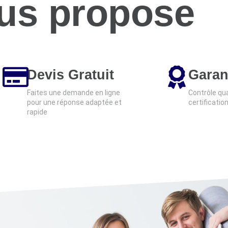
us propose
Devis Gratuit
Garan
Faites une demande en ligne
Contrôle qua
pour une réponse adaptée et
certificatio
rapide