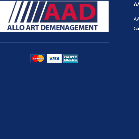
A
A
Ga