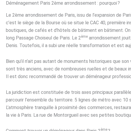
Déménagement Paris 2ème arrondissement : pourquoi ?
Le 2ème arrondissement de Paris, issu de l’expansion de Par
c’est le siège de la Bourse où se situe le CAC 40, première in
boutiques, de cafés et d’hôtels de bâtiment en bâtiment. On 
ème
long Passage Choiseul de Paris. Le 2
arrondissement jouit 
Denis. Toutefois, il a subi une réelle transformation et est auj
Bien qu’il n’ait pas autant de monuments historiques que son 
sont très anciens, avec de nombreuses ruelles et de beaux
Il est donc recommandé de trouver un déménageur professio
La juridiction est constituée de trois axes principaux parallè
parcourir l’ensemble du territoire. 5 lignes de métro avec 10
L’atmosphère tranquille à proximité des commerces, restaurants
la vie à Paris. La rue de Montorgueil avec ses petites boutiqu
ème
Comment trouver un déménageur dans Paris 2
?