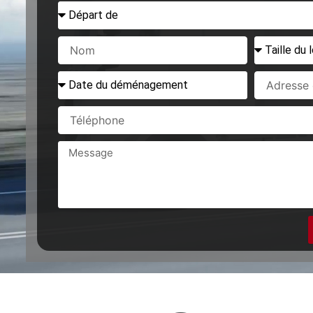
Départ
de
Nom
Taille
du
logement
Date
Adresse
à
du
de
déménager
déménagement
départ
Téléphone
Message