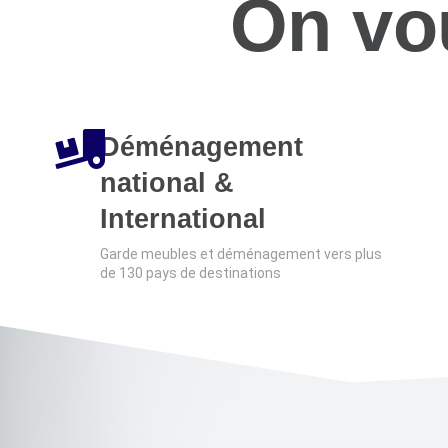
On vo
Déménagement
national &
International
Garde meubles et déménagement vers plus
de 130 pays de destinations