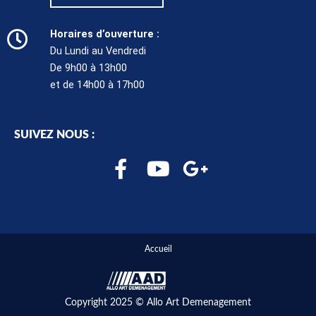
Horaires d’ouverture :
Du Lundi au Vendredi
De 9h00 à 13h00
et de 14h00 à 17h00
SUIVEZ NOUS :
F
Y
G
a
o
o
c
u
o
e
t
g
b
u
l
Accueil
o
b
e
o
e
-
Copyright 2025 © Allo Art Demenagement
k
p