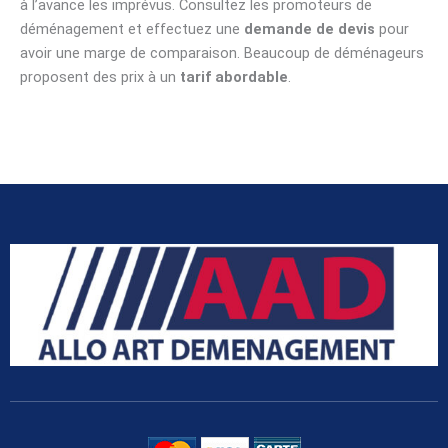
à l’avance les imprévus. Consultez les promoteurs de
déménagement et effectuez une
demande de devis
pour
avoir une marge de comparaison. Beaucoup de déménageurs
proposent des prix à un
tarif abordable
.