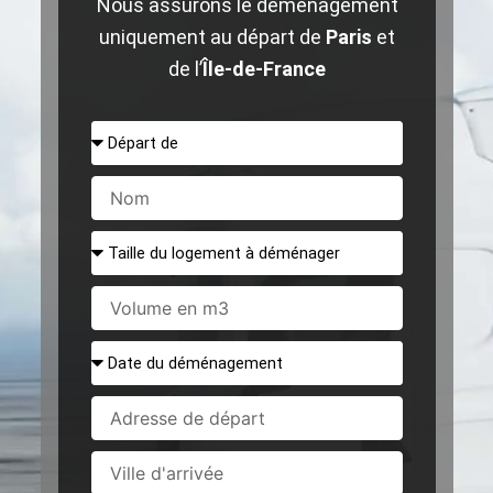
Nous assurons le déménagement
uniquement au départ de
Paris
et
de l’
Île-de-France
Départ
de
Nom
Taille
du
logement
Volume
à
en
déménager
m3
Date
du
déménagement
Adresse
de
départ
Ville
d'arrivée