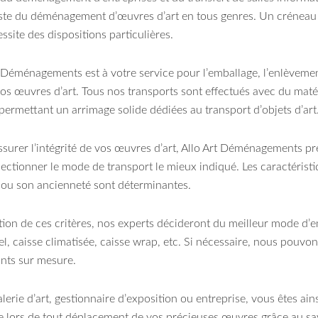
iste du déménagement d’œuvres d’art en tous genres. Un créneau 
ssite des dispositions particulières.
t Déménagements est à votre service pour l’emballage, l’enlèveme
vos œuvres d’art. Tous nos transports sont effectués avec du mat
permettant un arrimage solide dédiées au transport d’objets d’art
assurer l’intégrité de vos œuvres d’art, Allo Art Déménagements p
lectionner le mode de transport le mieux indiqué. Les caractérist
té ou son ancienneté sont déterminantes.
tion de ces critères, nos experts décideront du meilleur mode d’
l, caisse climatisée, caisse wrap, etc. Si nécessaire, nous pouvo
nts sur mesure.
alerie d’art, gestionnaire d’exposition ou entreprise, vous êtes ai
e lors de tout déplacement de vos précieuses œuvres grâce au sav