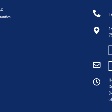
AD
T
ranties
1
7
H
D
D
e