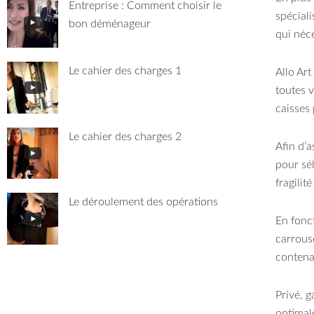
Entreprise : Comment choisir le
spécial
bon déménageur
qui néce
Le cahier des charges 1
Allo Ar
toutes 
caisses 
Le cahier des charges 2
Afin d’
pour sé
fragili
Le déroulement des opérations
En fonc
carrouse
contena
Privé, g
optimal