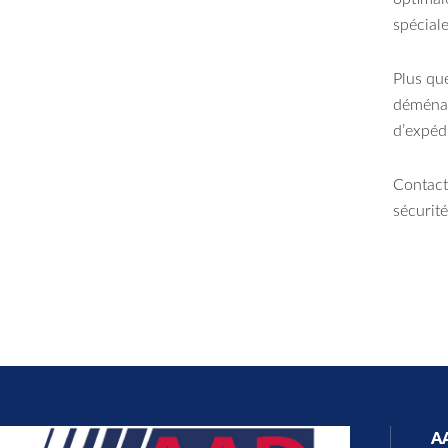
spécial
Plus qu
déménag
d’expédi
Contact
sécurité
A